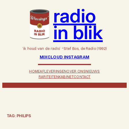
Ga
radio
naar
de
inhoud
in blik
‘ik houd van de radio’ ~Stef Bos, de Radio (1992)
MIXCLOUD
INSTAGRAM
HOME
AFLEVERINGEN
OVER ONS
NIEUWS
RARITEITENKABINET
CONTACT
TAG:
PHILIPS