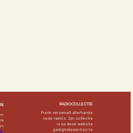
RADIOCOLLECTIE
EN
Frank verzamelt allerhande
en
oude radio’s. Zijn collectie
ia
is op deze website
jn
gedigitaliseerd en te
en
.