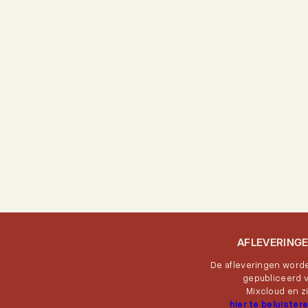
AFLEVERING
De afleveringen word
gepubliceerd v
Mixcloud en zi
hier te beluister