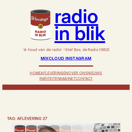
Ga
radio
naar
de
inhoud
in blik
‘ik houd van de radio’ ~Stef Bos, de Radio (1992)
MIXCLOUD
INSTAGRAM
HOME
AFLEVERINGEN
OVER ONS
NIEUWS
RARITEITENKABINET
CONTACT
TAG:
AFLEVERING 27