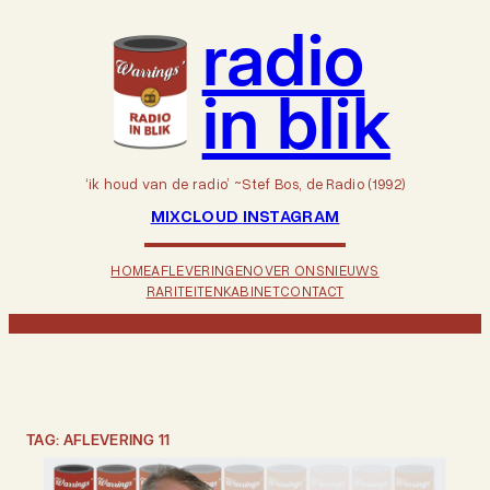
Ga
radio
naar
de
inhoud
in blik
‘ik houd van de radio’ ~Stef Bos, de Radio (1992)
MIXCLOUD
INSTAGRAM
HOME
AFLEVERINGEN
OVER ONS
NIEUWS
RARITEITENKABINET
CONTACT
TAG:
AFLEVERING 11