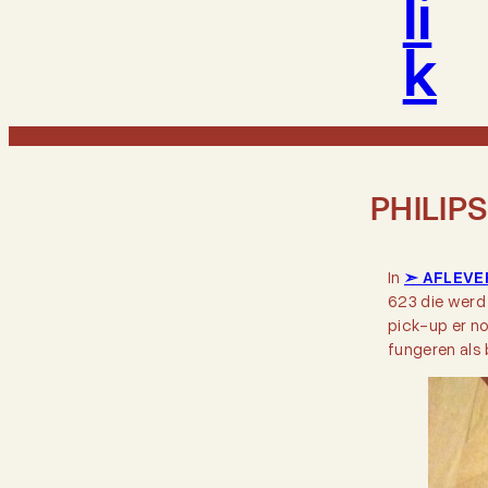
li
k
PHILIPS
In
➣ AFLEVER
623 die werd 
pick-up er no
fungeren als 