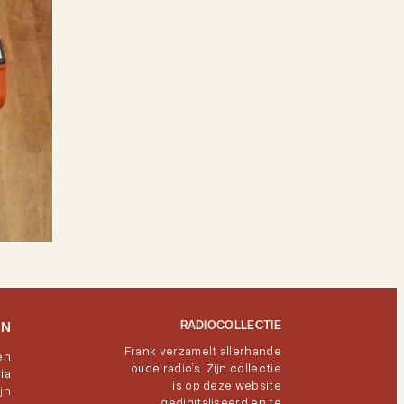
RADIOCOLLECTIE
EN
Frank verzamelt allerhande
en
oude radio’s. Zijn collectie
ia
is op deze website
jn
gedigitaliseerd en te