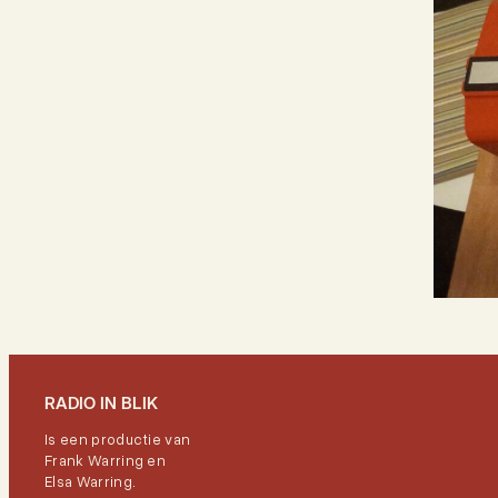
RADIO IN BLIK
Is een productie van
Frank Warring en
Elsa Warring.