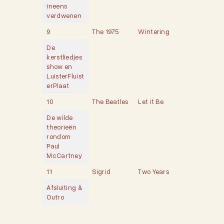
ineens
verdwenen
9
The 1975
Wintering
De
kerstliedjes
show en
LuisterFluist
erPlaat
10
The Beatles
Let it Be
De wilde
theorieën
rondom
Paul
McCartney
11
Sigrid
Two Years
Afsluiting &
Outro