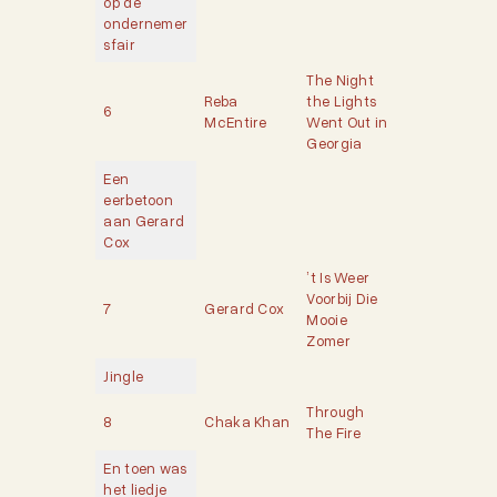
op de
ondernemer
sfair
The Night
Reba
the Lights
6
McEntire
Went Out in
Georgia
Een
eerbetoon
aan Gerard
Cox
’t Is Weer
Voorbij Die
7
Gerard Cox
Mooie
Zomer
Jingle
Through
8
Chaka Khan
The Fire
En toen was
het liedje