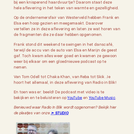
bij een knisperend haardvuurtje? Daarom staat deze
hele aflevering in het teken van warmte en gezelligheid.
Op de ondernemersfair van Westerveld hebben Frank en
Elsa een hoop gezien en meegemaakt. Daarover
vertellen ze in deze aflevering en laten ze wat horen van
de fragmenten die ze daar hebben opgenomen.
Frank stond dit weekend te swingen in het danscafé,
terwijl de accu van de auto van Elsa en Marijn de geest
gaf. Toch kwam alles weer goed en kwamen ze gewoon
weer bij elkaar om een gloednieuwe podcast op te
nemen.
Van Tom Odell tot Chaka Khan, van Reba tot Skik. Je
hoort het allemaal, in deze aflevering van Radio in Blik!
En toen was er: beeld! De podcast met video is te
bekijken en te beluisteren op
YouTube
en
YouTube Music
.
Benieuwd waar Radio In Blik wordt opgenomen? Bekijk hier
de plaatjes van onze
➣ STUDIO