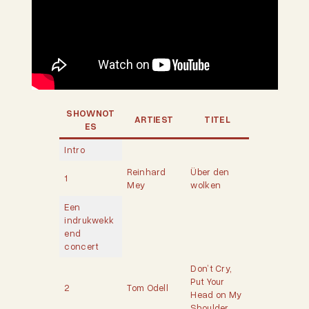
SHOWNOT
ARTIEST
TITEL
ES
Intro
Reinhard
Über den
1
Mey
wolken
Een
indrukwekk
end
concert
Don’t Cry,
Put Your
2
Tom Odell
Head on My
Shoulder